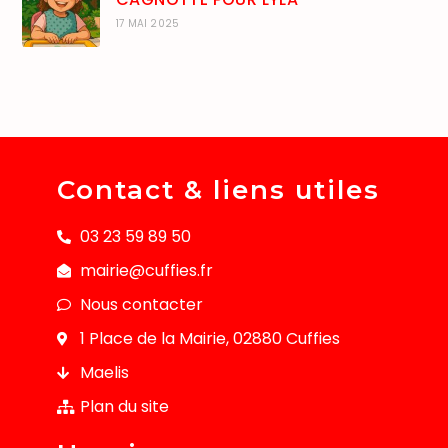
17 MAI 2025
Contact & liens utiles
03 23 59 89 50
mairie@cuffies.fr
Nous contacter
1 Place de la Mairie, 02880 Cuffies
Maelis
Plan du site