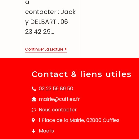
à
contacter : Jack
y DELBART , 06
23 42 29…
Continuer La Lecture
Contact & liens utiles
03 23 59 89 50
mairie@cuffies.fr
Nous contacter
1 Place de la Mairie, 02880 Cuffies
Maelis