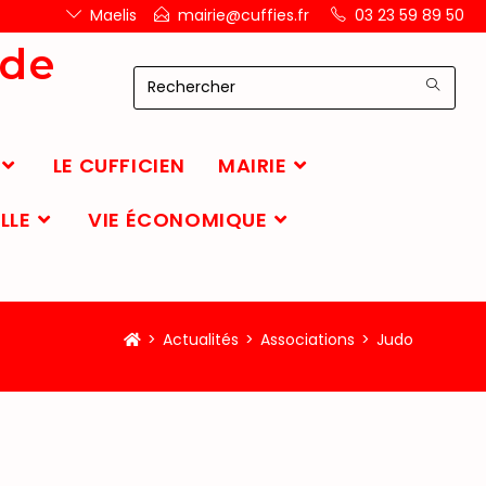
Maelis
mairie@cuffies.fr
03 23 59 89 50
 de
LE CUFFICIEN
MAIRIE
LLE
VIE ÉCONOMIQUE
>
Actualités
>
Associations
>
Judo