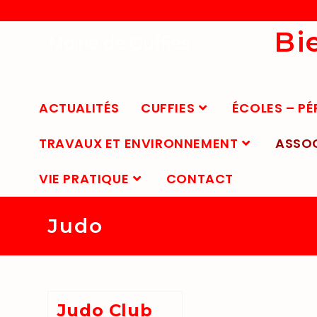
Bi
Mairie de Cuffies
ACTUALITÉS
CUFFIES
ÉCOLES – PÉ
TRAVAUX ET ENVIRONNEMENT
ASSO
VIE PRATIQUE
CONTACT
Judo
Judo Club