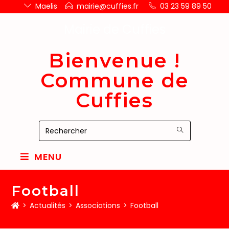
Maelis
mairie@cuffies.fr
03 23 59 89 50
Mairie de Cuffies
Bienvenue !
Commune de
Cuffies
MENU
Football
>
Actualités
>
Associations
>
Football