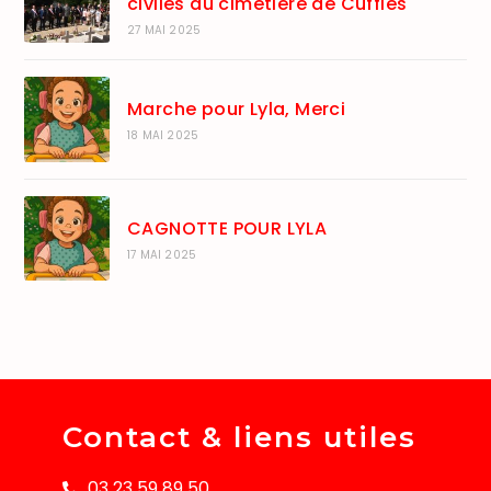
civiles du cimetière de Cuffies
27 MAI 2025
Marche pour Lyla, Merci
18 MAI 2025
CAGNOTTE POUR LYLA
17 MAI 2025
Contact & liens utiles
03 23 59 89 50