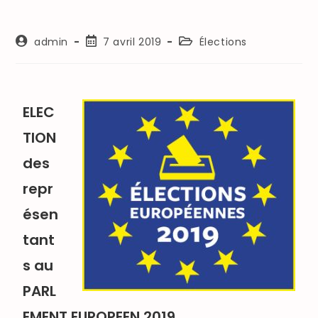
admin
7 avril 2019
Élections
ELEC
TION
des
repr
ésen
tant
s au
PARL
EMENT EUROPEEN 2019