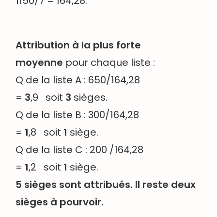
1150/7 = 164,28.
Attribution à la plus forte
moyenne
pour chaque liste :
Q de la liste A : 650/164,28
=
3
,9 soit
3
sièges.
Q de la liste B : 300/164,28
=
1
,8 soit
1
siège.
Q de la liste C : 200 /164,28
=
1
,2 soit
1
siège.
5 sièges sont attribués. Il reste deux
sièges à pourvoir.