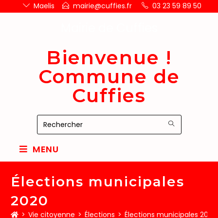
Maelis
mairie@cuffies.fr
03 23 59 89 50
Mairie de Cuffies
Bienvenue !
Commune de
Cuffies
MENU
Élections municipales
2020
>
Vie citoyenne
>
Élections
>
Élections municipales 2020