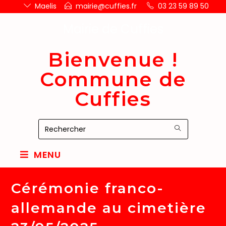
Maelis
mairie@cuffies.fr
03 23 59 89 50
Mairie de Cuffies
Bienvenue !
Commune de
Cuffies
MENU
Cérémonie franco-
allemande au cimetière