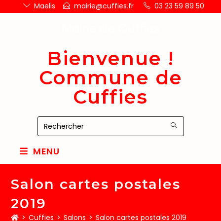
Maelis
mairie@cuffies.fr
03 23 59 89 50
Mairie de Cuffies
Bienvenue !
Commune de
Cuffies
MENU
Salon cartes postales
2019
>
Cuffies
>
Salons
>
Salon cartes postales 2019