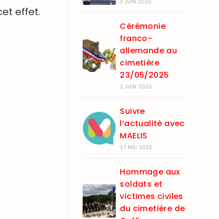
3 JUIN 2025
et effet.
Cérémonie
franco-
allemande au
cimetière
23/05/2025
2 JUIN 2025
Suivre
l’actualité avec
MAELIS
27 MAI 2025
Hommage aux
soldats et
victimes civiles
du cimetière de