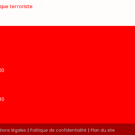
que terroriste
00
30
ions légales
Politique de confidentialité
Plan du site