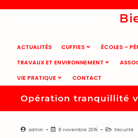
Bi
Mairie de Cuffies
ACTUALITÉS
CUFFIES
ÉCOLES – PÉ
TRAVAUX ET ENVIRONNEMENT
ASSO
VIE PRATIQUE
CONTACT
Opération tranquillité 
admin
8 novembre 2015
Sécurité