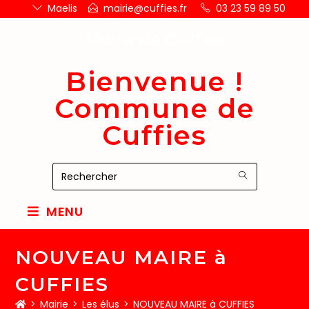
Maelis
mairie@cuffies.fr
03 23 59 89 50
Mairie de Cuffies
Bienvenue !
Commune de
Cuffies
MENU
NOUVEAU MAIRE à
CUFFIES
>
Mairie
>
Les élus
>
NOUVEAU MAIRE à CUFFIES