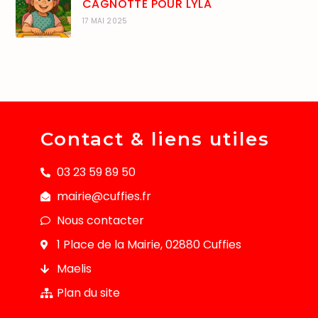
CAGNOTTE POUR LYLA
17 MAI 2025
Contact & liens utiles
03 23 59 89 50
mairie@cuffies.fr
Nous contacter
1 Place de la Mairie, 02880 Cuffies
Maelis
Plan du site