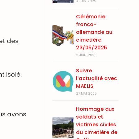
3 JUIN 2025
Cérémonie
franco-
allemande au
cimetière
et des
23/05/2025
2 JUIN 2025
Suivre
 isolé.
l’actualité avec
MAELIS
27 MAI 2025
Hommage aux
ous avons
soldats et
victimes civiles
du cimetière de