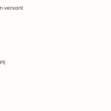
en versant
APE