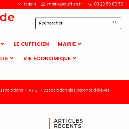
Maelis
mairie@cuffies.fr
03 23 59 89 50
 de
LE CUFFICIEN
MAIRIE
LLE
VIE ÉCONOMIQUE
Associations
>
A.P.E.
>
Association des parents d’élèves
ARTICLES
RÉCENTS