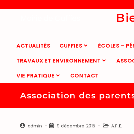
Bi
Mairie de Cuffies
ACTUALITÉS
CUFFIES
ÉCOLES – PÉ
TRAVAUX ET ENVIRONNEMENT
ASSO
VIE PRATIQUE
CONTACT
Association des parent
admin
9 décembre 2015
A.P.E.