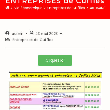
ENTREPRISES de Cuffies
>
Vie économique
>
Entreprises de Cuffies
>
ARTISANS, 
admin
23 mai 2023
Entreprises de Cuffies
Cliquez ici