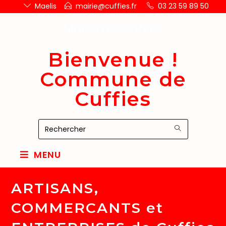
Maelis
mairie@cuffies.fr
03 23 59 89 50
Mairie de Cuffies
Bienvenue !
Commune de
Cuffies
MENU
ARTISANS,
COMMERCANTS et