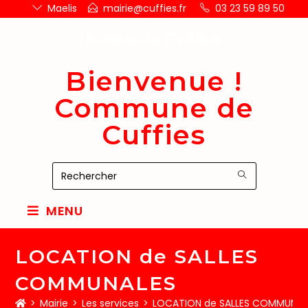
Maelis
mairie@cuffies.fr
03 23 59 89 50
Mairie de Cuffies
Bienvenue !
Commune de
Cuffies
MENU
LOCATION de SALLES
COMMUNALES
>
Mairie
>
Les services
>
LOCATION de SALLES COMMUNAL