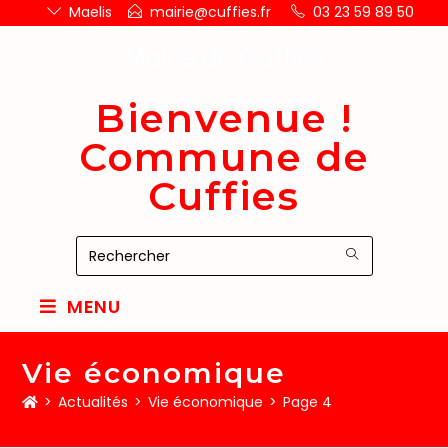
Maelis
mairie@cuffies.fr
03 23 59 89 50
Mairie de Cuffies
Bienvenue !
Commune de
Cuffies
MENU
Vie économique
>
Actualités
>
Vie économique
>
Page 4